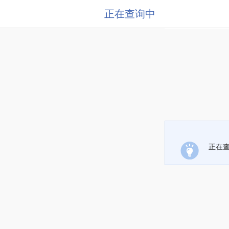
正在查询中
正在