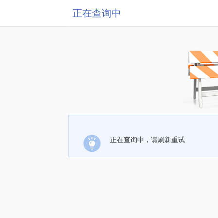
正在查询中
正在查询中，请刷新重试